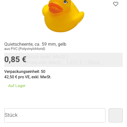
Quietscheente, ca. 59 mm, gelb
aus PVC (Polyvinylchlorid)
Stück
(exkl. MwSt.)
0,85 €
Preis inkl. MwSt.:
1,012 €
/
Stück
Verpackungseinheit:
50
42,50 €
pro VE, exkl. MwSt.
Auf Lager