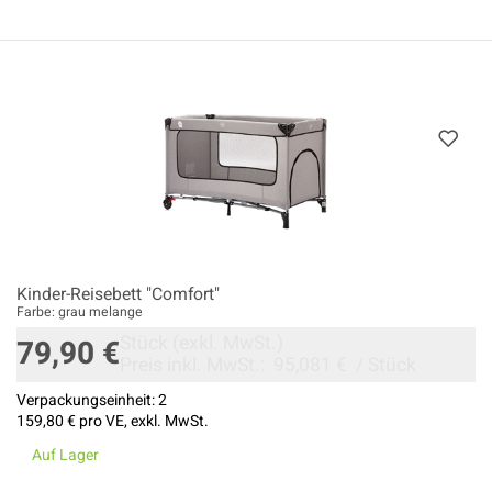
Kinder-Reisebett "Comfort"
Farbe: grau melange
Stück
(exkl. MwSt.)
79,90 €
Preis inkl. MwSt.:
95,081 €
/
Stück
Verpackungseinheit:
2
159,80 €
pro VE, exkl. MwSt.
Auf Lager