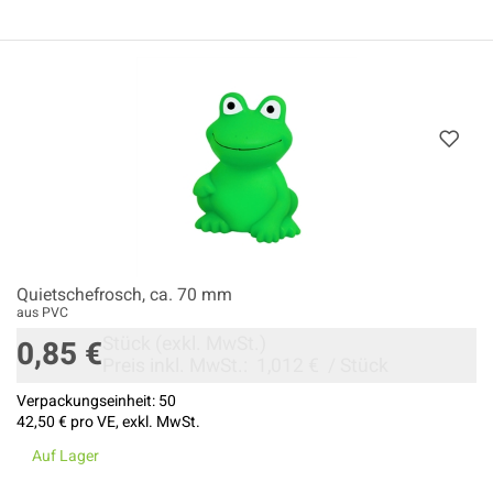
Quietschefrosch, ca. 70 mm
aus PVC
Stück
(exkl. MwSt.)
0,85 €
Preis inkl. MwSt.:
1,012 €
/
Stück
Verpackungseinheit:
50
42,50 €
pro VE, exkl. MwSt.
Auf Lager