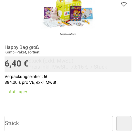
Happy Bag groß
Kombi-Paket, sortiert
Stück
(exkl. MwSt.)
6,40 €
Preis inkl. MwSt.:
7,616 €
/
Stück
Verpackungseinheit:
60
384,00 €
pro VE, exkl. MwSt.
Auf Lager