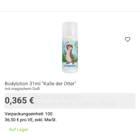
Bodylotion 31ml "Kalle der Otter"
mit magischem Duft
Stück
(exkl. MwSt.)
0,365 €
Preis inkl. MwSt.:
0,434 €
/
Stück
Verpackungseinheit:
100
36,50 €
pro VE, exkl. MwSt.
Auf Lager