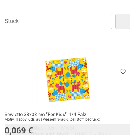
Serviette 33x33 cm "For Kids", 1/4 Falz
Motiv: Happy Kids, aus weißem 3-lagig. Zellstoff, bedruckt
Stück
(exkl. MwSt.)
0,069 €
Preis inkl. MwSt.:
0,082 €
/
Stück