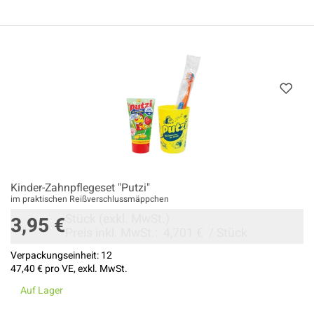
Kinder-Zahnpflegeset "Putzi"
im praktischen Reißverschlussmäppchen
Stück
(exkl. MwSt.)
3,95 €
Preis inkl. MwSt.:
4,701 €
/
Stück
Verpackungseinheit:
12
47,40 €
pro VE, exkl. MwSt.
Auf Lager