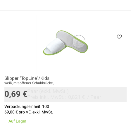
Slipper "TopLine"/Kids
weiß, mit offener Schuhbrücke,
Paar
(exkl. MwSt.)
0,69 €
Preis inkl. MwSt.:
0,821 €
/
Paar
Verpackungseinheit:
100
69,00 €
pro VE, exkl. MwSt.
Auf Lager