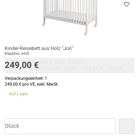
Kinder-Reisebett aus Holz "Jori"
klappbar, weiß
Stück
(exkl. MwSt.)
249,00 €
Preis inkl. MwSt.:
296,31 €
/
Stück
Verpackungseinheit:
1
249,00 €
pro VE, exkl. MwSt.
Auf Lager