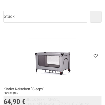
Kinder-Reisebett "Sleepy"
Farbe: grau
Stück
(exkl. MwSt.)
64,90 €
Preis inkl. MwSt.:
77,231 €
/
Stück