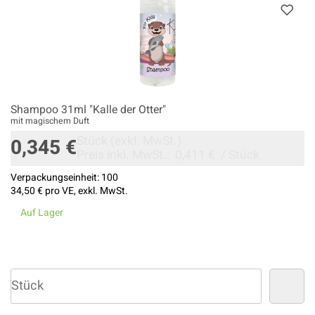
Shampoo 31ml "Kalle der Otter"
mit magischem Duft
Stück
(exkl. MwSt.)
0,345 €
Preis inkl. MwSt.:
0,411 €
/
Stück
Verpackungseinheit:
100
34,50 €
pro VE, exkl. MwSt.
Auf Lager