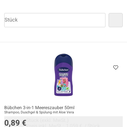
Bübchen 3-in-1 Meereszauber 50ml
Shampoo, Duschgel & Spülung mit Aloe Vera
Stück
(exkl. MwSt.)
0,89 €
Preis inkl. MwSt.:
1,059 €
/
Stück