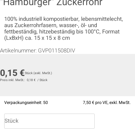
"Hamburger" Zuckerrohr
100% industriell kompostierbar, lebensmittelecht,
aus Zuckerrohrfasern, wasser-, öl- und
fettbeständig, hitzebeständig bis 100°C, Format
(LxBxH) ca. 15 x 15 x 8 cm
Artikelnummer:
GVP011508DIV
0,15 €
Stück
(exkl. MwSt.)
Preis inkl. MwSt.:
0,18 €
/
Stück
Verpackungseinheit:
50
7,50 €
pro VE, exkl. MwSt.