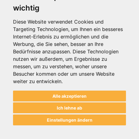
wichtig
Firmen- / Hotelname
Diese Website verwendet Cookies und
Targeting Technologien, um Ihnen ein besseres
Ich habe die
Datenschutzerklärung
gelesen und willige in die
Internet-Erlebnis zu ermöglichen und die
Datenverarbeitung ein. Die Einwilligung kann ich jederzeit für die
Zukunft widerrufen.
Werbung, die Sie sehen, besser an Ihre
Bedürfnisse anzupassen. Diese Technologien
Absenden
nutzen wir außerdem, um Ergebnisse zu
messen, um zu verstehen, woher unsere
Besucher kommen oder um unsere Website
weiter zu entwickeln.
Informationen
Alle akzeptieren
Hilfe & Beratung
Ich lehne ab
Einstellungen ändern
Zahlung / Versand
shop running on
DaCuris.Trade