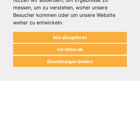
nutzen wir außerdem, um Ergebnisse zu
24
48
96
messen, um zu verstehen, woher unsere
Besucher kommen oder um unsere Website
weiter zu entwickeln.
Alle akzeptieren
Ich lehne ab
Einstellungen ändern
Informationen
Hilfe & Beratung
Zahlung / Versand