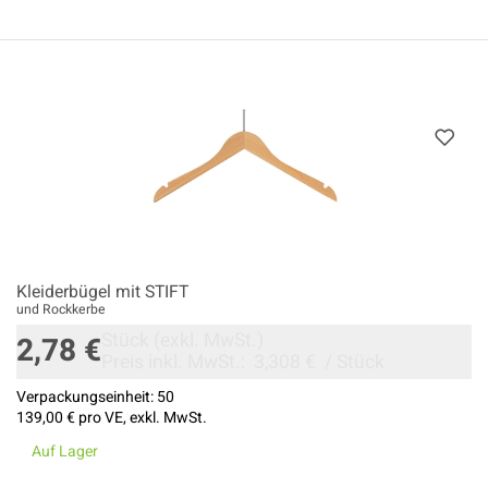
Kleiderbügel mit STIFT
und Rockkerbe
Stück
(exkl. MwSt.)
2,78 €
Preis inkl. MwSt.:
3,308 €
/
Stück
Verpackungseinheit:
50
139,00 €
pro VE, exkl. MwSt.
Auf Lager