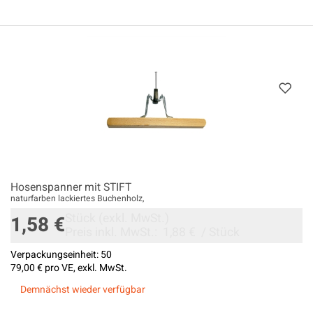
Hosenspanner mit STIFT
naturfarben lackiertes Buchenholz,
Stück
(exkl. MwSt.)
1,58 €
Preis inkl. MwSt.:
1,88 €
/
Stück
Verpackungseinheit:
50
79,00 €
pro VE, exkl. MwSt.
Demnächst wieder verfügbar