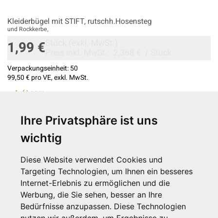
Kleiderbügel mit STIFT, rutschh.Hosensteg
und Rockkerbe,
Stück
(exkl. MwSt.)
1,99 €
Preis inkl. MwSt.:
2,368 €
/
Stück
Verpackungseinheit:
50
99,50 €
pro VE, exkl. MwSt.
Auf Lager
Ihre Privatsphäre ist uns
wichtig
Diese Website verwendet Cookies und
Targeting Technologien, um Ihnen ein besseres
Internet-Erlebnis zu ermöglichen und die
Anzahl Produkte: 9
Werbung, die Sie sehen, besser an Ihre
Bedürfnisse anzupassen. Diese Technologien
Trefferanzahl: