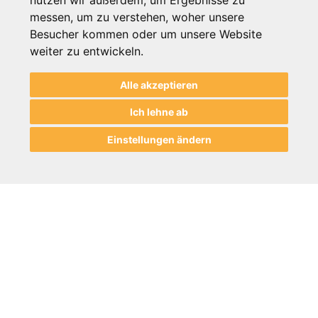
nutzen wir außerdem, um Ergebnisse zu
24
48
96
messen, um zu verstehen, woher unsere
Besucher kommen oder um unsere Website
weiter zu entwickeln.
Alle akzeptieren
Ich lehne ab
Einstellungen ändern
Informationen
Hilfe & Beratung
Zahlung / Versand