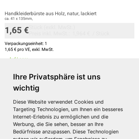
Handkleiderbürste aus Holz, natur, lackiert
ca. 41 x 135mm,
Stück
(exkl. MwSt.)
1,65 €
Preis inkl. MwSt.:
1,964 €
/
Stück
Verpackungseinheit:
1
1,65 €
pro VE, exkl. MwSt.
Auf Lager
Ihre Privatsphäre ist uns
wichtig
Diese Website verwendet Cookies und
Targeting Technologien, um Ihnen ein besseres
Internet-Erlebnis zu ermöglichen und die
Anzahl Produkte: 1
Werbung, die Sie sehen, besser an Ihre
Bedürfnisse anzupassen. Diese Technologien
Trefferanzahl: